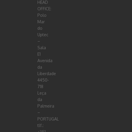
HEAD
OFFICE:
Polo
Mar
do
Uptec
–
Sala
E1
Avenida
da
Liberdade
4450-
718
Leça
da
Palmeira
–
PORTUGAL
tlf.:
+351