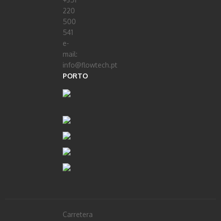
220
500
541
e-
mail:
info@flowtech.pt
PORTO
Carretera