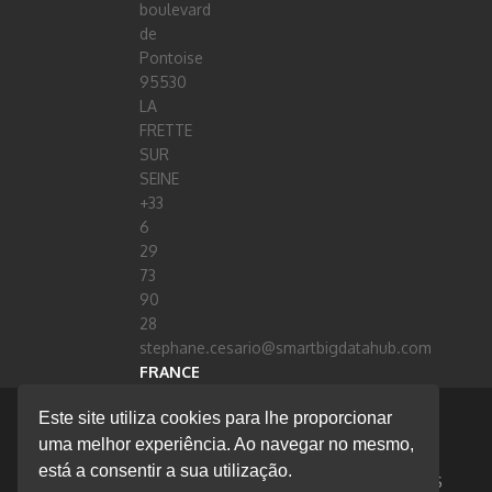
boulevard
de
Pontoise
95530
LA
FRETTE
SUR
SEINE
+33
6
29
73
90
28
stephane.cesario@smartbigdatahub.com
FRANCE
Este site utiliza cookies para lhe proporcionar
© 2020 Flow Technology
uma melhor experiência. Ao navegar no mesmo,
está a consentir a sua utilização.
SOBRE NÓS
CONTACTOS
EBOOKS
PROJETOS