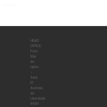
HEAD
OFFICE:
Polo
Mar
do
Uptec
–
Sala
E1
Avenida
da
Liberdade
4450-