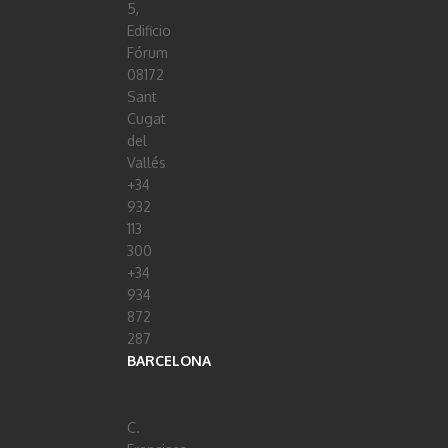
5,
Edificio
Fórum
08172
Sant
Cugat
del
Vallés
+34
932
113
300
+34
934
872
287
BARCELONA
C.