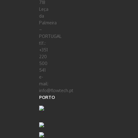
718
Leça
da
Palmeira
–
PORTUGAL
tlf.:
+351
220
500
541
e-
mail:
info@flowtech.pt
PORTO