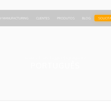
W MANUFACTURING
CLIENTES
PRODUTOS
BLOG
SOLICIT
Home
Posts Tagged "Digitalização"
PORTUGUÊS