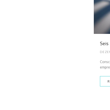
Seis
DEZE
Consci
empre
R