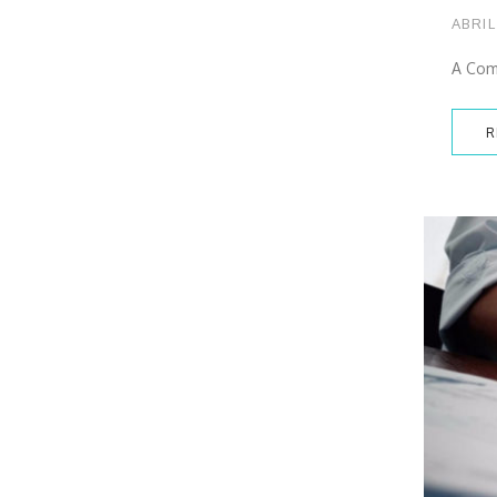
ABRIL
A Comi
R