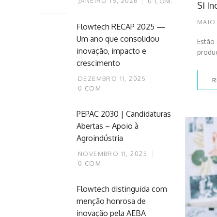
JANEIRO 15, 2026
0
COM.
SI I
MAIO 
Flowtech RECAP 2025 —
Um ano que consolidou
Estão
inovação, impacto e
produ
crescimento
DEZEMBRO 11, 2025
R
0
COM.
PEPAC 2030 | Candidaturas
Abertas – Apoio à
Agroindústria
NOVEMBRO 11, 2025
0
COM.
Flowtech distinguida com
menção honrosa de
inovação pela AEBA