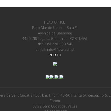
HEAD OFFICE:
Polo Mar do Uptec – Sala E1
Avenida da Liberdade
4450-718 Leça da Palmeira – PORTUGAL
tlf.: +351 220 500 541
e-mail: info@flowtech.pt
PORTO
era de Sant Cugat a Rubi, km. 1, núm. 40-50 Planta 6ª, despacho 5, Ed
Fórum
08172 Sant Cugat del Vallés