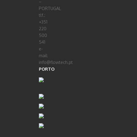
–
PORTUGAL
tlf.:
+351
220
500
541
e-
mail:
info@flowtech.pt
PORTO