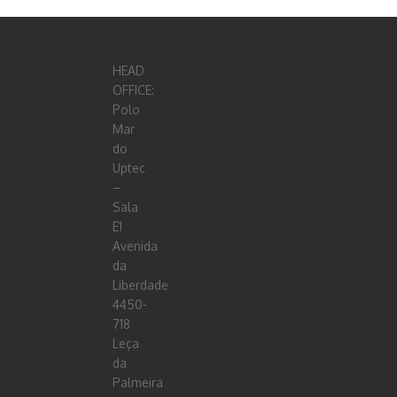
HEAD
OFFICE:
Polo
Mar
do
Uptec
–
Sala
E1
Avenida
da
Liberdade
4450-
718
Leça
da
Palmeira