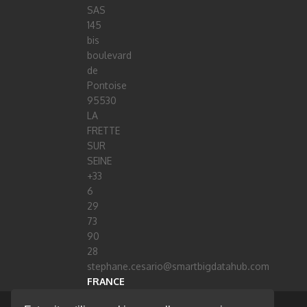
SAS
145
bis
boulevard
de
Pontoise
95530
LA
FRETTE
SUR
SEINE
+33
6
29
73
90
28
stephane.cesario@smartbigdatahub.com
FRANCE