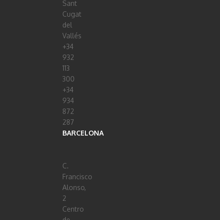
Sant
Cugat
del
Vallés
+34
932
113
300
+34
934
872
287
BARCELONA
C.
Francisco
Alonso,
2
Centro
de