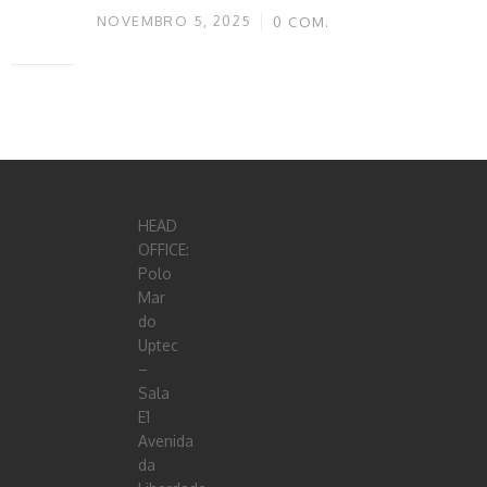
NOVEMBRO 5, 2025
0
COM.
HEAD
OFFICE:
Polo
Mar
do
Uptec
–
Sala
E1
Avenida
da