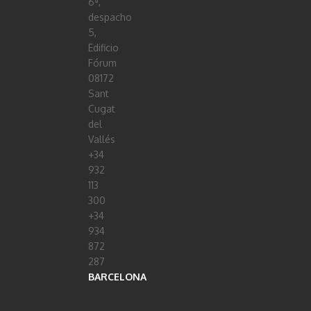
6ª,
despacho
5,
Edificio
Fórum
08172
Sant
Cugat
del
Vallés
+34
932
113
300
+34
934
872
287
BARCELONA