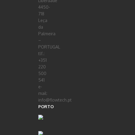
Liberdade
4450-
718
Leça
da
Palmeira
–
PORTUGAL
tlf.:
+351
220
500
541
e-
mail:
info@flowtech.pt
PORTO