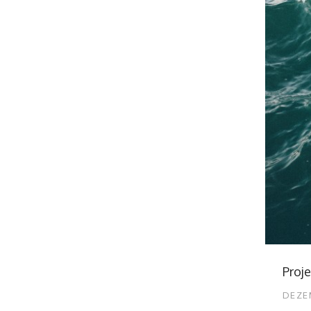
Proj
DEZE