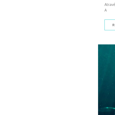
Atravé
A
R