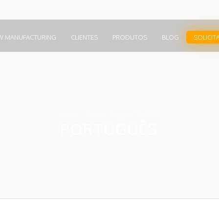
W MANUFACTURING
CLIENTES
PRODUTOS
BLOG
SOLICIT
Home
Posts Tagged "SAFER"
PORTUGUÊS