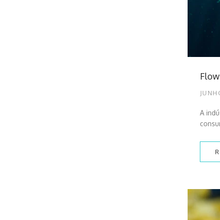
Flow
JUNHO
A indú
consu
R