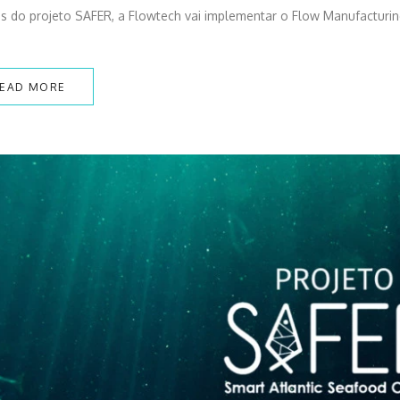
s do projeto SAFER, a Flowtech vai implementar o Flow Manufacturin
EAD MORE