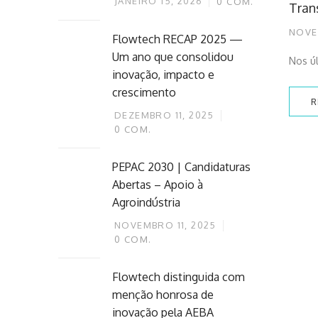
JANEIRO 15, 2026
0
COM.
Tran
NOVE
Flowtech RECAP 2025 —
Um ano que consolidou
Nos úl
inovação, impacto e
crescimento
R
DEZEMBRO 11, 2025
0
COM.
PEPAC 2030 | Candidaturas
Abertas – Apoio à
Agroindústria
NOVEMBRO 11, 2025
0
COM.
Flowtech distinguida com
menção honrosa de
inovação pela AEBA