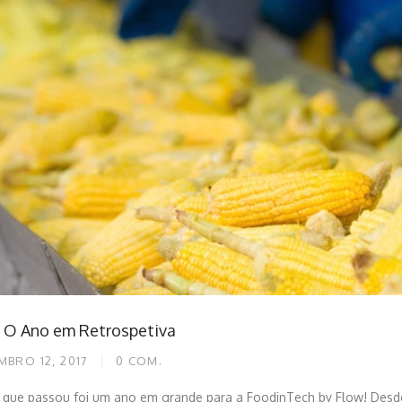
: O Ano em Retrospetiva
MBRO 12, 2017
0
COM.
 que passou foi um ano em grande para a FoodinTech by Flow! Desde