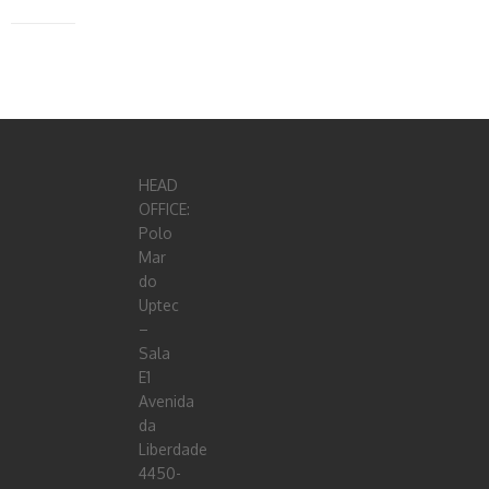
HEAD
OFFICE:
Polo
Mar
do
Uptec
–
Sala
E1
Avenida
da
Liberdade
4450-