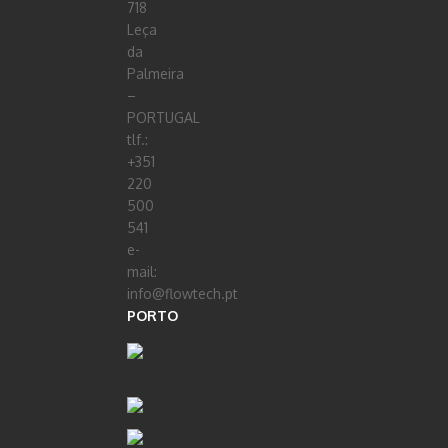
718
Leça
da
Palmeira
–
PORTUGAL
tlf.:
+351
220
500
541
e-
mail:
info@flowtech.pt
PORTO