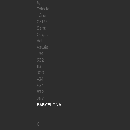
5,
Edificio
Fórum
08172
Sant
Cugat
del
Vallés
+34
932
113
300
+34
934
872
287
BARCELONA
C.