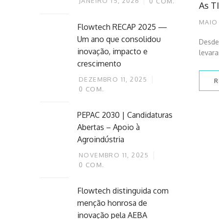
JANEIRO 15, 2026
0
COM.
As T
MAIO 
Flowtech RECAP 2025 —
Um ano que consolidou
Desde 
inovação, impacto e
levar
crescimento
DEZEMBRO 11, 2025
R
0
COM.
PEPAC 2030 | Candidaturas
Abertas – Apoio à
Agroindústria
NOVEMBRO 11, 2025
0
COM.
Flowtech distinguida com
menção honrosa de
inovação pela AEBA