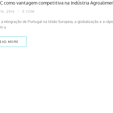
IC como vantagem competitiva na Indústria Agroalime
16, 2016
0
COM.
a integração de Portugal na União Europeia, a globalização e a ráp
am a
EAD MORE