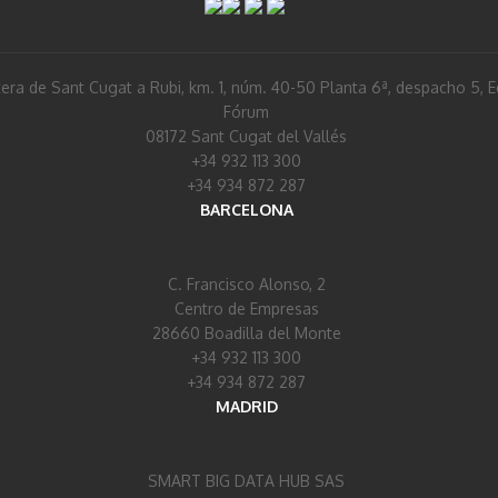
era de Sant Cugat a Rubi, km. 1, núm. 40-50 Planta 6ª, despacho 5, Ed
Fórum
08172 Sant Cugat del Vallés
+34 932 113 300
+34 934 872 287
BARCELONA
C. Francisco Alonso, 2
Centro de Empresas
28660 Boadilla del Monte
+34 932 113 300
+34 934 872 287
MADRID
SMART BIG DATA HUB SAS