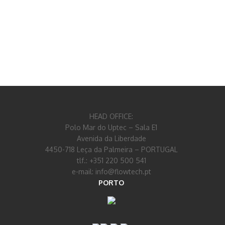
HEAD OFFICE:
Polo Mar do Uptec – Sala E1
Avenida da Liberdade
4450-718 Leça da Palmeira – PORTUGAL
tlf.: +351 220 500 541
e-mail: info@flowtech.pt
PORTO