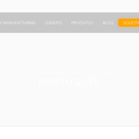
W MANUFACTURING
CLIENTES
PRODUTOS
BLOG
SOLICIT
Home
Posts Tagged "vantagem competitiva"
PORTUGUÊS