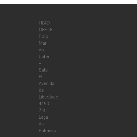
HEAD
OFFICE:
Polo
Mar
do
Uptec
–
Sala
E1
Avenida
da
Liberdade
4450-
718
Leça
da
Palmeira