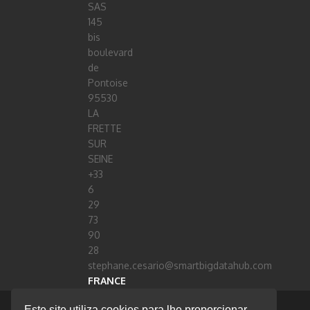
SAS
145
bis
boulevard
de
Pontoise
95530
LA
FRETTE
SUR
SEINE
+33
6
29
73
90
28
stephane.cesario@smartbigdatahub.com
FRANCE
Este site utiliza cookies para lhe proporcionar