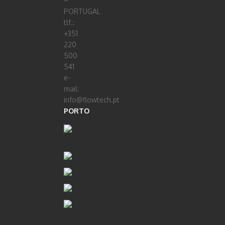
–
PORTUGAL
tlf.:
+351
220
500
541
e-
mail:
info@flowtech.pt
PORTO