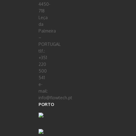
4450-
718
Leça
da
Palmeira
–
PORTUGAL
tlf.:
+351
220
500
541
e-
mail:
info@flowtech.pt
PORTO