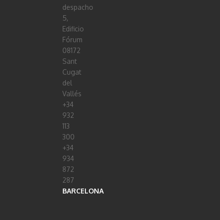
despacho
5,
Edificio
Fórum
08172
Sant
Cugat
del
Vallés
+34
932
113
300
+34
934
872
287
BARCELONA