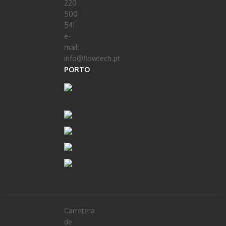
220
500
541
e-
mail:
info@flowtech.pt
PORTO
Carretera
de