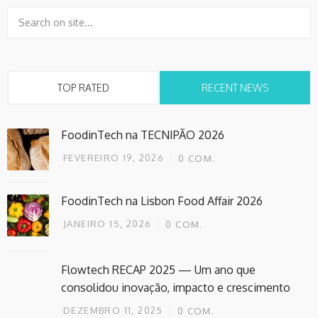
TOP RATED
RECENT NEWS
FoodinTech na TECNIPÃO 2026
FEVEREIRO 19, 2026
0
COM.
FoodinTech na Lisbon Food Affair 2026
JANEIRO 15, 2026
0
COM.
Flowtech RECAP 2025 — Um ano que
consolidou inovação, impacto e crescimento
DEZEMBRO 11, 2025
0
COM.