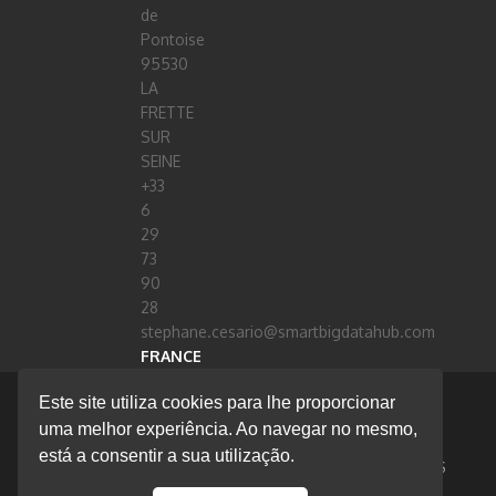
de
Pontoise
95530
LA
FRETTE
SUR
SEINE
+33
6
29
73
90
28
stephane.cesario@smartbigdatahub.com
FRANCE
Este site utiliza cookies para lhe proporcionar
© 2020 Flow Technology
uma melhor experiência. Ao navegar no mesmo,
está a consentir a sua utilização.
SOBRE NÓS
CONTACTOS
EBOOKS
PROJETOS