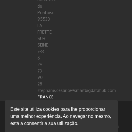
de
Pontoise
95530
LA
FRETTE
SUR
SEINE
+33
6
29
73
90
28
stephane.cesario@smartbigdatahub.com
FRANCE
Este site utiliza cookies para lhe proporcionar
© 2020 Flow Technology
uma melhor experiência. Ao navegar no mesmo,
está a consentir a sua utilização.
SOBRE NÓS
CONTACTOS
EBOOKS
PROJETOS