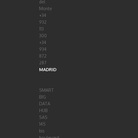
del
Monte
+34
932
113
300
+34
934
872
287
MADRID
SMART
BIG
DATA
HUB
SAS
145
bis
boulevard