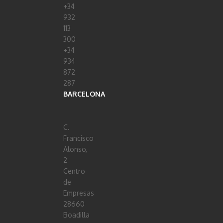
+34
932
113
300
+34
934
872
287
BARCELONA
C.
Francisco
Alonso,
2
Centro
de
Empresas
28660
Boadilla