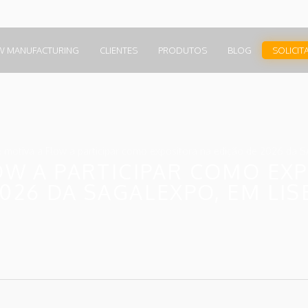
W MANUFACTURING
CLIENTES
PRODUTOS
BLOG
SOLICIT
 motiva a Flow a participar como expositora na edição de 2026 da 
OW A PARTICIPAR COMO EX
2026 DA SAGALEXPO, EM LIS