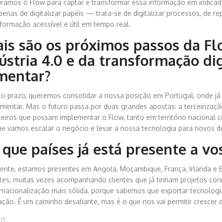
uramos o Flow para captar e transformar essa informação em indicad
penas de digitalizar papéis — trata-se de digitalizar processos, de r
nformação acessível e útil em tempo real.
is são os próximos passos da Fl
ústria 4.0 e da transformação dig
mentar?
to prazo, queremos consolidar a nossa posição em Portugal, onde já s
imentar. Mas o futuro passa por duas grandes apostas: a terceirizaçã
ceiros que possam implementar o Flow, tanto em território nacional 
ue vamos escalar o negócio e levar a nossa tecnologia para novos d
que países já está presente a vo
ente, estamos presentes em Angola, Moçambique, França, Irlanda 
ntes, muitas vezes acompanhando clientes que já tinham projetos co
ernacionalização mais sólida, porque sabemos que exportar tecnologi
ação. É um caminho desafiante, mas é o que nos vai permitir crescer