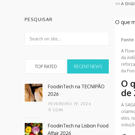
<<
A DIG
PESQUISAR
O que m
Fonte
A Flow
da indú
reforça
TOP RATED
RECENT NEWS
da Foo
O q
FoodinTech na TECNIPÃO
de 
2026
FEVEREIRO 19, 2026
A SAGA
0
COM.
criarm
eles, 
soluçõ
FoodinTech na Lisbon Food
Affair 2026