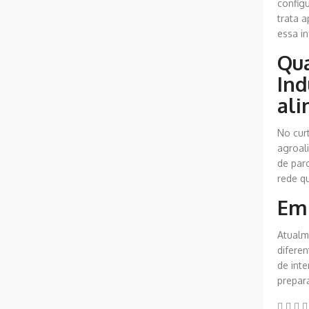
config
trata a
essa i
Qua
Ind
ali
No cur
agroal
de par
rede q
Em 
Atualm
difere
de int
prepar