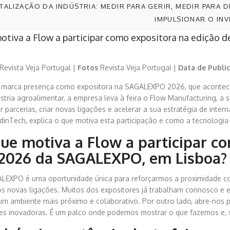
ITALIZAÇÃO DA INDÚSTRIA: MEDIR PARA GERIR, MEDIR PARA D
IMPULSIONAR O IN
otiva a Flow a participar como expositora na edição 
Revista Veja Portugal |
Fotos
Revista Veja Portugal |
Data de Publi
 marca presença como expositora na SAGALEXPO 2026, que acontece em
stria agroalimentar, a empresa leva à feira o Flow Manufacturing, a 
r parcerias, criar novas ligações e acelerar a sua estratégia de inte
dinTech, explica o que motiva esta participação e como a tecnologia 
ue motiva a Flow a participar c
2026 da SAGALEXPO, em Lisboa?
LEXPO é uma oportunidade única para reforçarmos a proximidade co
os novas ligações. Muitos dos expositores já trabalham connosco e 
num ambiente mais próximo e colaborativo. Por outro lado, abre-nos p
es inovadoras. É um palco onde podemos mostrar o que fazemos e, so