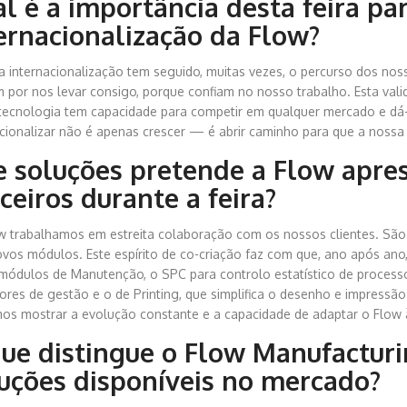
l é a importância desta feira par
ernacionalização da Flow?
a internacionalização tem seguido, muitas vezes, o percurso dos no
 por nos levar consigo, porque confiam no nosso trabalho. Esta vali
tecnologia tem capacidade para competir em qualquer mercado e dá-
acionalizar não é apenas crescer — é abrir caminho para que a nossa
 soluções pretende a Flow apres
ceiros durante a feira?
w trabalhamos em estreita colaboração com os nossos clientes. São 
novos módulos. Este espírito de co-criação faz com que, ano após a
módulos de Manutenção, o SPC para controlo estatístico de processos
ores de gestão e o de Printing, que simplifica o desenho e impressão
os mostrar a evolução constante e a capacidade de adaptar o Flow 
ue distingue o Flow Manufacturi
uções disponíveis no mercado?