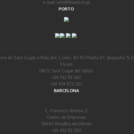
e-mail: info@flowtech.pt
PORTO
era de Sant Cugat a Rubi, km. 1, núm. 40-50 Planta 6ª, despacho 5, Ed
Fórum
08172 Sant Cugat del Vallés
+34 932 113 300
+34 934 872 287
BARCELONA
C. Francisco Alonso, 2
Centro de Empresas
28660 Boadilla del Monte
+34 932 113 300