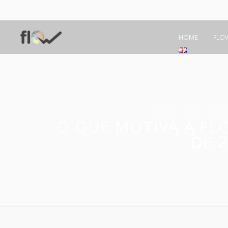
HOME
FLO
Home
Flow
O que
O QUE MOTIVA A FL
DE 