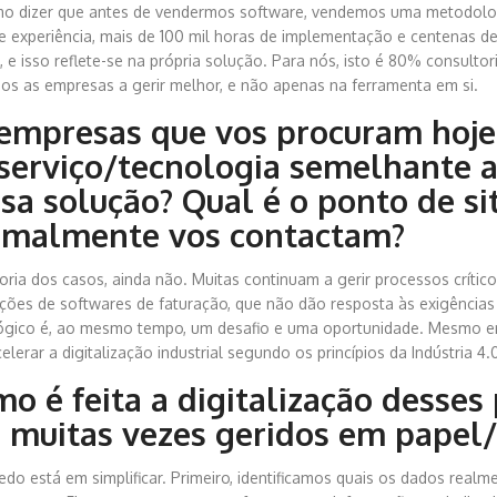
o dizer que antes de vendermos software, vendemos uma metodologia
e experiência, mais de 100 mil horas de implementação e centenas de
o, e isso reflete-se na própria solução. Para nós, isto é 80% consult
os as empresas a gerir melhor, e não apenas na ferramenta em si.
empresas que vos procuram hoje 
serviço/tecnologia semelhante 
sa solução? Qual é o ponto de s
rmalmente vos contactam?
oria dos casos, ainda não. Muitas continuam a gerir processos críti
ções de softwares de faturação, que não dão resposta às exigência
ógico é, ao mesmo tempo, um desafio e uma oportunidade. Mesmo em
elerar a digitalização industrial segundo os princípios da Indústria 4.
o é feita a digitalização desses
 muitas vezes geridos em papel/
edo está em simplificar. Primeiro, identificamos quais os dados real