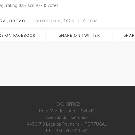
g. rating (
0
% score) -
0
votes
RA JORDÃO
OUTUBRO 6, 2025
0
COM.
RE ON FACEBOOK
SHARE ON TWITTER
SHAR
HEAD OFFICE:
Polo Mar do Uptec – Sala E1
Avenida da Liberdade
4450-718 Leça da Palmeira – PORTUGAL
tlf.: +351 220 500 541