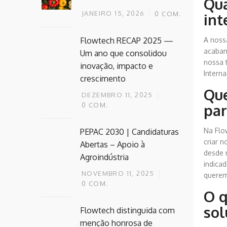
Qua
JANEIRO 15, 2026
0
COM.
int
A noss
Flowtech RECAP 2025 —
acabam
Um ano que consolidou
nossa 
inovação, impacto e
Intern
crescimento
Que
DEZEMBRO 11, 2025
par
0
COM.
Na Flo
PEPAC 2030 | Candidaturas
criar 
Abertas – Apoio à
desde 
Agroindústria
indicad
NOVEMBRO 11, 2025
querem
0
COM.
O q
sol
Flowtech distinguida com
menção honrosa de