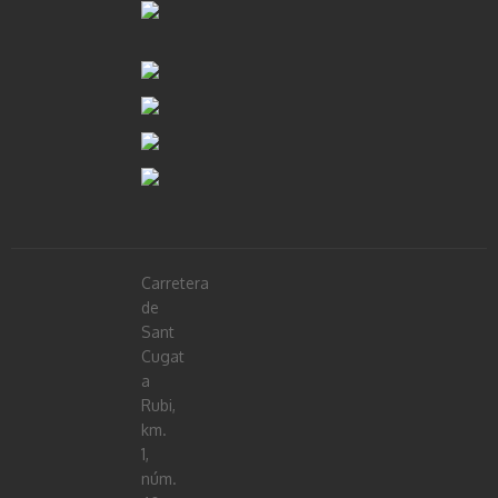
Carretera
de
Sant
Cugat
a
Rubi,
km.
1,
núm.