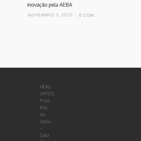
inovação pela AEBA
NOVEMBRO 5, 2025
0
COM.
HEAD
OFFICE:
Polo
Mar
do
Uptec
–
Sala