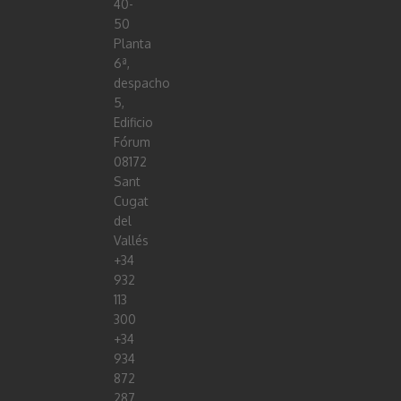
40-
50
Planta
6ª,
despacho
5,
Edificio
Fórum
08172
Sant
Cugat
del
Vallés
+34
932
113
300
+34
934
872
287