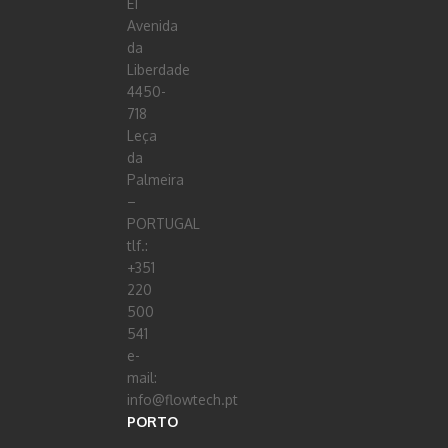
E1
Avenida
da
Liberdade
4450-
718
Leça
da
Palmeira
–
PORTUGAL
tlf.:
+351
220
500
541
e-
mail:
info@flowtech.pt
PORTO