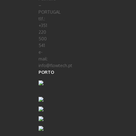
–
PORTUGAL
tlf.:
+351
220
500
541
e-
mail:
info@flowtech.pt
PORTO