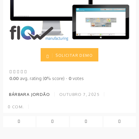
SOLICITAR DEMO
0.00
avg. rating (
0
% score) -
0
votes
BÁRBARA JORDÃO
OUTUBRO 7, 2025
0
COM.