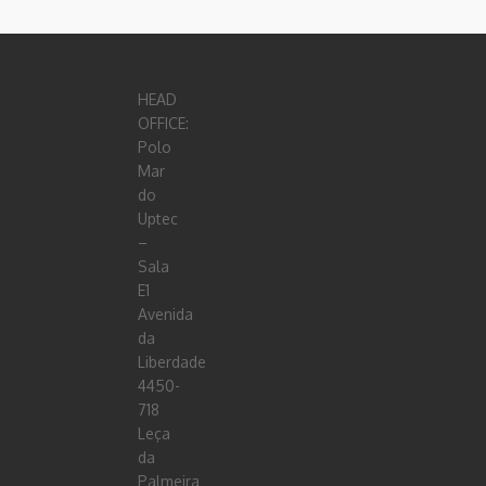
HEAD
OFFICE:
Polo
Mar
do
Uptec
–
Sala
E1
Avenida
da
Liberdade
4450-
718
Leça
da
Palmeira