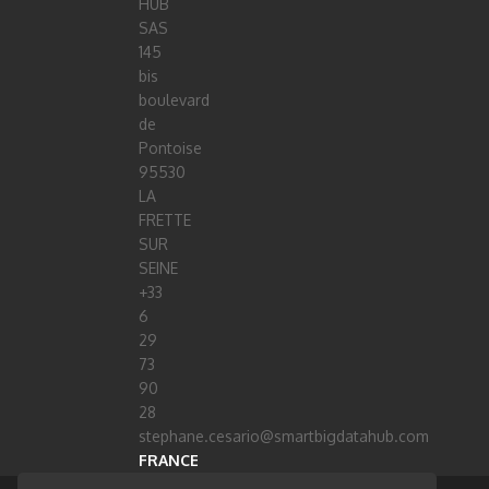
HUB
SAS
145
bis
boulevard
de
Pontoise
95530
LA
FRETTE
SUR
SEINE
+33
6
29
73
90
28
stephane.cesario@smartbigdatahub.com
FRANCE