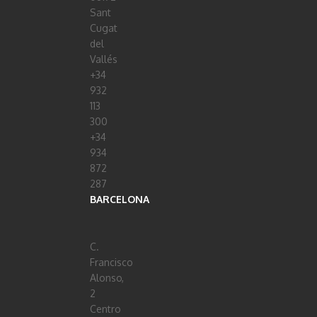
Sant
Cugat
del
Vallés
+34
932
113
300
+34
934
872
287
BARCELONA
C.
Francisco
Alonso,
2
Centro