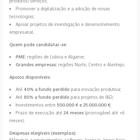
produtos/serviços;
Promover a digitalização e a adoção de novas
tecnologias;
Apoiar projetos de investigação e desenvolvimento
empresarial.
Quem pode candidatar-se:
PME:
regiões de Lisboa e Algarve;
Grandes empresas:
regiões Norte, Centro e Alentejo.
Apoios disponíveis:
Até
40% a fundo perdido
para inovação produtiva;
Até
80% a fundo perdido
para projetos de I&D;
Investimentos entre
500.000 € e 25.000.000 €
;
Prazo de execução até
24 meses
(prorrogável até +6
meses).
Despesas elegíveis (exemplos):
Máquinas e equipamentos, software, licenças, know-how,