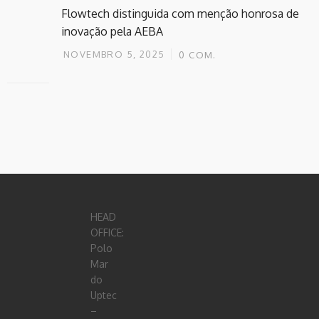
Flowtech distinguida com menção honrosa de
inovação pela AEBA
NOVEMBRO 5, 2025
0
COM.
HEAD
OFFICE:
Polo
Mar
do
Uptec
–