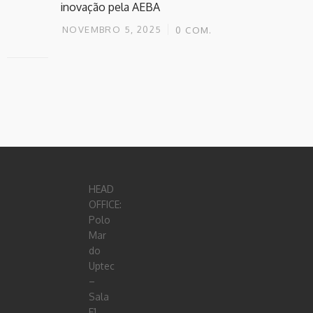
inovação pela AEBA
NOVEMBRO 5, 2025
0
COM.
HEAD
OFFICE:
Polo
Mar
do
Uptec
–
Sala
E1