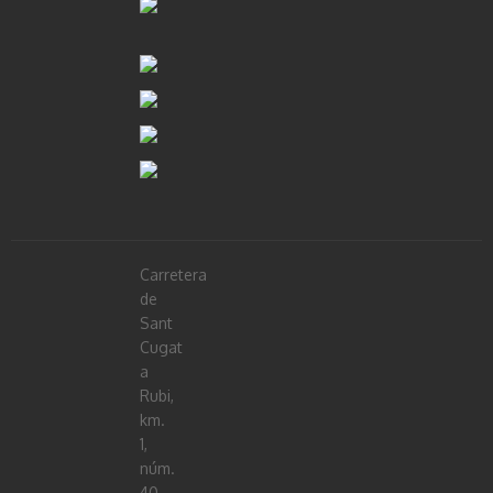
Carretera
de
Sant
Cugat
a
Rubi,
km.
1,
núm.
40-