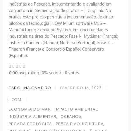
Indústrias de Pescado, implementando e avaliando em
conjunto a implementação de pilotos – Living Lab. Na
prática este projeto permitiu a implementação de cinco
pilotos da tecnologia FLOW M, um software MES –
Manufacturing Execution System, em cinco unidades
industriais na área do Pescado: Fase 1- Mytilimer (França);
Irish Fish Canners (Irlanda); Nortsea (Portugal); Fase 2 –
Thaeron (França) e Consorcio Español Conservero
(Espanha).
0.00
avg. rating (
0
% score) -
0
votes
CAROLINA GAMEIRO
FEVEREIRO 16, 2023
0
COM.
ECONOMIA DO MAR
IMPACTO AMBIENTAL
INDÚSTRIA ALIMENTAR
OCEANOS
PEGADA ECOLÓGICA
PESCA E AQUICULTURA
PME AZUIS
PRODUÇÃO ECOLÓGICA
SEARICA