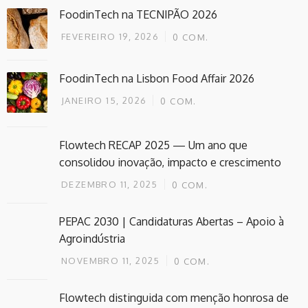
FoodinTech na TECNIPÃO 2026
FEVEREIRO 19, 2026
0
COM.
FoodinTech na Lisbon Food Affair 2026
JANEIRO 15, 2026
0
COM.
Flowtech RECAP 2025 — Um ano que
consolidou inovação, impacto e crescimento
DEZEMBRO 11, 2025
0
COM.
PEPAC 2030 | Candidaturas Abertas – Apoio à
Agroindústria
NOVEMBRO 11, 2025
0
COM.
Flowtech distinguida com menção honrosa de