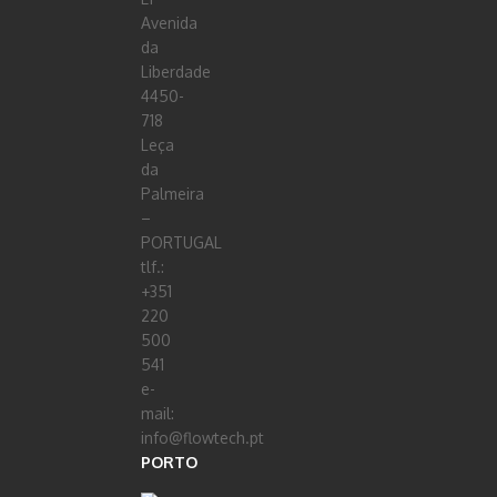
Avenida
da
Liberdade
4450-
718
Leça
da
Palmeira
–
PORTUGAL
tlf.:
+351
220
500
541
e-
mail:
info@flowtech.pt
PORTO