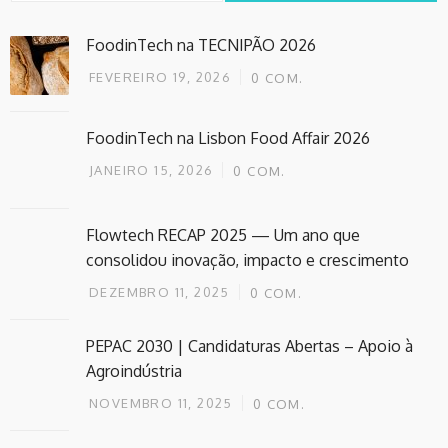
FoodinTech na TECNIPÃO 2026
FEVEREIRO 19, 2026
0
COM.
FoodinTech na Lisbon Food Affair 2026
JANEIRO 15, 2026
0
COM.
Flowtech RECAP 2025 — Um ano que
consolidou inovação, impacto e crescimento
DEZEMBRO 11, 2025
0
COM.
PEPAC 2030 | Candidaturas Abertas – Apoio à
Agroindústria
NOVEMBRO 11, 2025
0
COM.