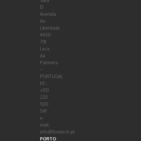
Sala
E1
Avenida
da
Liberdade
4450-
718
Leça
da
Palmeira
–
PORTUGAL
tlf.:
+351
220
500
541
e-
mail:
info@flowtech.pt
PORTO