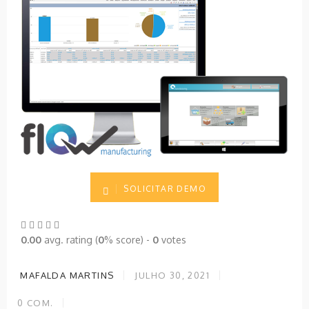
SOLICITAR DEMO
0.00
avg. rating (
0
% score) -
0
votes
MAFALDA MARTINS
JULHO 30, 2021
0
COM.