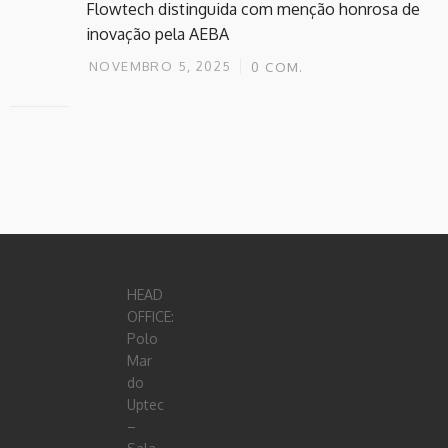
Flowtech distinguida com menção honrosa de
inovação pela AEBA
NOVEMBRO 5, 2025
0
COM.
HEAD
OFFICE:
Polo
Mar
do
Uptec
–