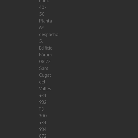
núm.
40-
50
Planta
6ª,
despacho
5,
Edificio
Fórum
08172
Sant
Cugat
del
Vallés
+34
932
113
300
+34
934
872