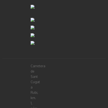
Carretera
de
Sant
Cugat
a
Rubi,
km.
1,