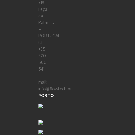
718
Leça
da
Palmeira
–
PORTUGAL
tlf.:
+351
220
500
541
e-
mail:
info@flowtech.pt
PORTO