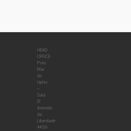
HEAD
OFFICE:
Polo
Mar
do
Uptec
–
Sala
E1
Avenida
da
Liberdade
4450-