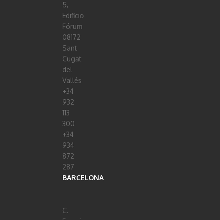
5,
Edificio
Fórum
08172
Sant
Cugat
del
Vallés
+34
932
113
300
+34
934
872
287
BARCELONA
C.