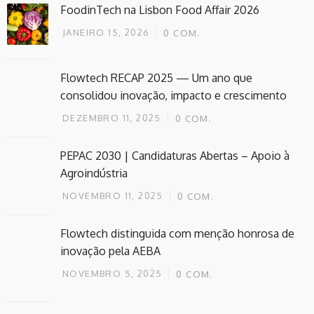
FoodinTech na Lisbon Food Affair 2026
JANEIRO 15, 2026
0
COM.
Flowtech RECAP 2025 — Um ano que
consolidou inovação, impacto e crescimento
DEZEMBRO 11, 2025
0
COM.
PEPAC 2030 | Candidaturas Abertas – Apoio à
Agroindústria
NOVEMBRO 11, 2025
0
COM.
Flowtech distinguida com menção honrosa de
inovação pela AEBA
NOVEMBRO 5, 2025
0
COM.