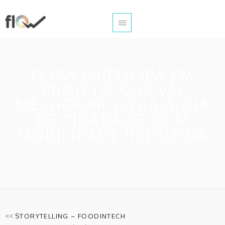
FLOW PARTICIPA EM
PROJETO QUE VAI
MELHORAR O DIA-A-DIA
DE CIDADÃOS COM
MOBILIDADE REDUZIDA
<<
STORYTELLING – FOODINTECH