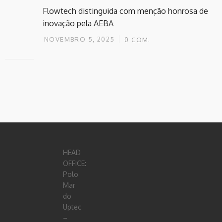
Flowtech distinguida com menção honrosa de
inovação pela AEBA
NOVEMBRO 5, 2025
0
COM.
HEAD
OFFICE:
Polo
Mar
do
Uptec
–