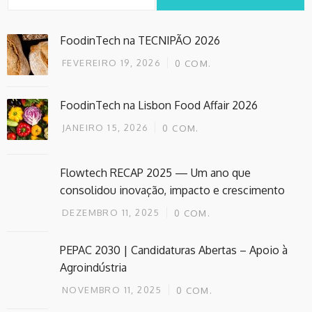
FoodinTech na TECNIPÃO 2026
FEVEREIRO 19, 2026
0
COM.
FoodinTech na Lisbon Food Affair 2026
JANEIRO 15, 2026
0
COM.
Flowtech RECAP 2025 — Um ano que
consolidou inovação, impacto e crescimento
DEZEMBRO 11, 2025
0
COM.
PEPAC 2030 | Candidaturas Abertas – Apoio à
Agroindústria
NOVEMBRO 11, 2025
0
COM.