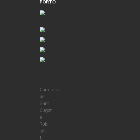
PORTO
Carretera
de
Sant
Cugat
a
Rubi,
km.
1,