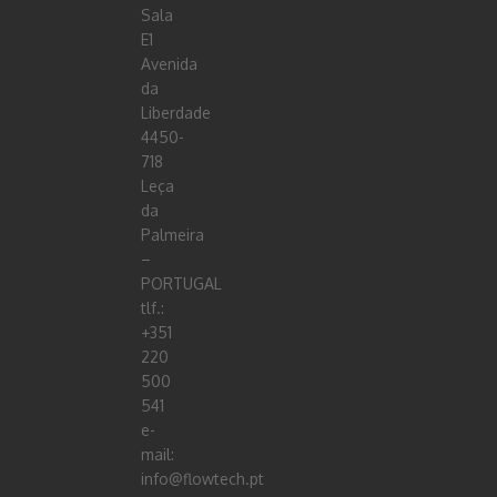
Sala
E1
Avenida
da
Liberdade
4450-
718
Leça
da
Palmeira
–
PORTUGAL
tlf.:
+351
220
500
541
e-
mail:
info@flowtech.pt