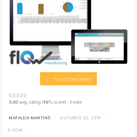
SOLICITAR DEMO
5.00
avg. rating (
98
% score) -
1
vote
MAFALDA MARTINS
OUTUBRO 22, 2019
0
COM.