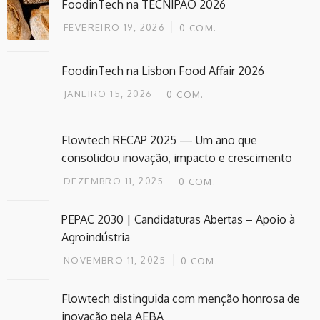
FoodinTech na TECNIPÃO 2026
FEVEREIRO 19, 2026
0
COM.
FoodinTech na Lisbon Food Affair 2026
JANEIRO 15, 2026
0
COM.
Flowtech RECAP 2025 — Um ano que
consolidou inovação, impacto e crescimento
DEZEMBRO 11, 2025
0
COM.
PEPAC 2030 | Candidaturas Abertas – Apoio à
Agroindústria
NOVEMBRO 11, 2025
0
COM.
Flowtech distinguida com menção honrosa de
inovação pela AEBA