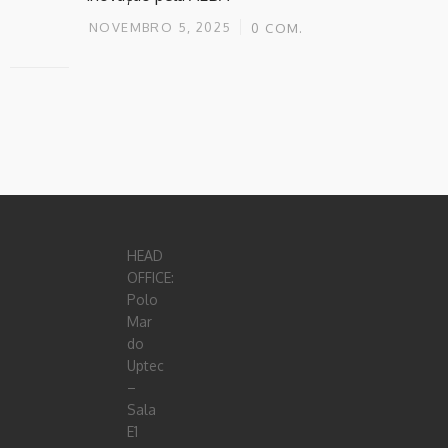
NOVEMBRO 5, 2025
0
COM.
HEAD
OFFICE:
Polo
Mar
do
Uptec
–
Sala
E1