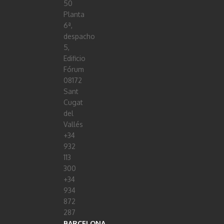
50
Planta
6ª,
despacho
5,
Edificio
Fórum
08172
Sant
Cugat
del
Vallés
+34
932
113
300
+34
934
872
287
BARCELONA