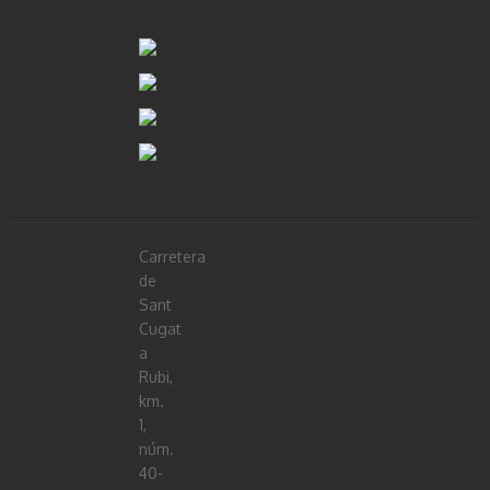
Carretera
de
Sant
Cugat
a
Rubi,
km.
1,
núm.
40-