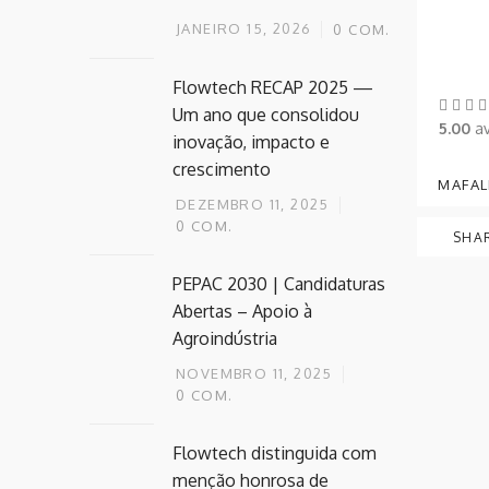
JANEIRO 15, 2026
0
COM.
Flowtech RECAP 2025 —
Um ano que consolidou
5.00
av
inovação, impacto e
crescimento
MAFAL
DEZEMBRO 11, 2025
0
COM.
SHA
PEPAC 2030 | Candidaturas
Abertas – Apoio à
Agroindústria
NOVEMBRO 11, 2025
0
COM.
Flowtech distinguida com
menção honrosa de