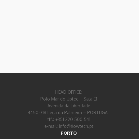
HEAD OFFICE:
Polo Mar do Uptec – Sala E1
Avenida da Liberdade
4450-718 Leça da Palmeira – PORTUGAL
tlf.: +351 220 500 541
e-mail: info@flowtech.pt
PORTO