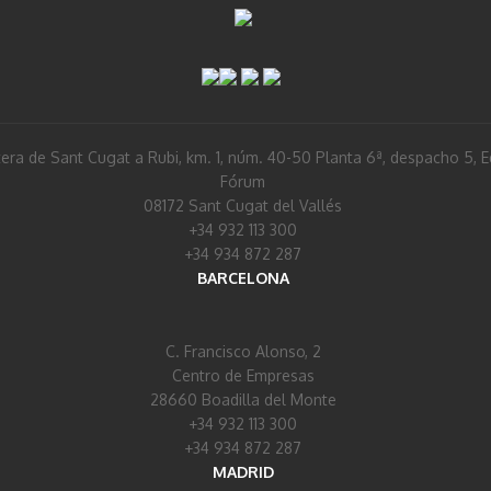
era de Sant Cugat a Rubi, km. 1, núm. 40-50 Planta 6ª, despacho 5, Ed
Fórum
08172 Sant Cugat del Vallés
+34 932 113 300
+34 934 872 287
BARCELONA
C. Francisco Alonso, 2
Centro de Empresas
28660 Boadilla del Monte
+34 932 113 300
+34 934 872 287
MADRID