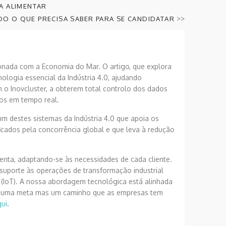
A ALIMENTAR
>>
UDO O QUE PRECISA SABER PARA SE CANDIDATAR
ionada com a Economia do Mar. O artigo, que explora
logia essencial da Indústria 4.0, ajudando
o Inovcluster, a obterem total controlo dos dados
dos em tempo real.
 destes sistemas da Indústria 4.0 que apoia os
ficados pela concorrência global e que leva à redução
enta, adaptando-se às necessidades de cada cliente.
suporte às operações de transformação industrial
(IoT). A nossa abordagem tecnológica está alinhada
o é uma meta mas um caminho que as empresas tem
qui
.