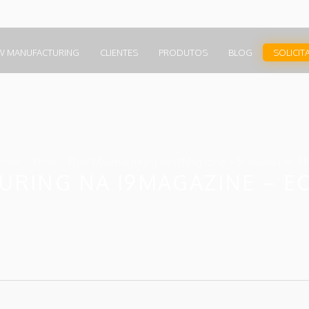
W MANUFACTURING
CLIENTES
PRODUTOS
BLOG
SOLICIT
Home
Flow
Flow Manufacturing na i9Magazine – Economia do M
RING NA I9MAGAZINE – 