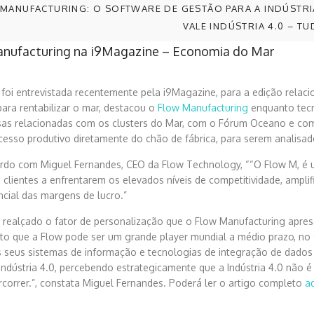
MANUFACTURING: O SOFTWARE DE GESTÃO PARA A INDÚSTRI
VALE INDÚSTRIA 4.0 – T
nufacturing na i9Magazine – Economia do Mar
 foi entrevistada recentemente pela i9Magazine, para a edição relac
para rentabilizar o mar, destacou o
Flow Manufacturing
enquanto tecno
as relacionadas com os clusters do Mar, com o Fórum Oceano e com 
cesso produtivo diretamente do chão de fábrica, para serem analisa
rdo com Miguel Fernandes, CEO da Flow Technology, ““O Flow M, é um
 clientes a enfrentarem os elevados níveis de competitividade, ampli
ncial das margens de lucro.”
a realçado o fator de personalização que o Flow Manufacturing apres
ito que a Flow pode ser um grande player mundial a médio prazo, no 
 seus sistemas de informação e tecnologias de integração de dados 
indústria 4.0, percebendo estrategicamente que a Indústria 4.0 nã
rcorrer.”, constata Miguel Fernandes. Poderá ler o artigo completo
a