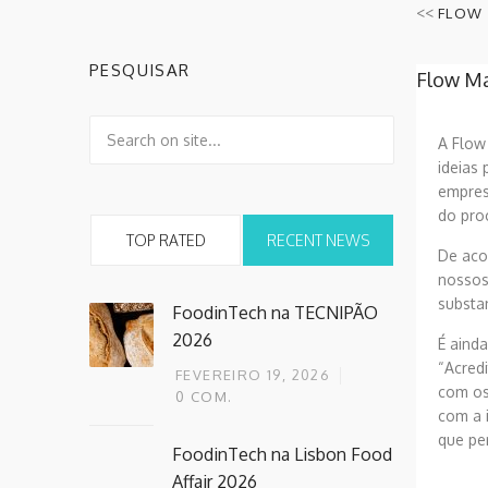
<<
FLOW 
PESQUISAR
Flow Ma
A Flow
ideias 
empres
do pro
TOP RATED
RECENT NEWS
De aco
nossos
substa
FoodinTech na TECNIPÃO
2026
É aind
“Acred
FEVEREIRO 19, 2026
com os
0
COM.
com a 
que pe
FoodinTech na Lisbon Food
Affair 2026