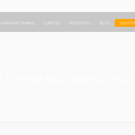
W MANUFACTURING
CLIENTES
PRODUTOS
BLOG
SOLICIT
ão de Produção do Futuro
Como melhorar a eficiência energética d
A EFICIÊNCIA ENERGÉTICA 