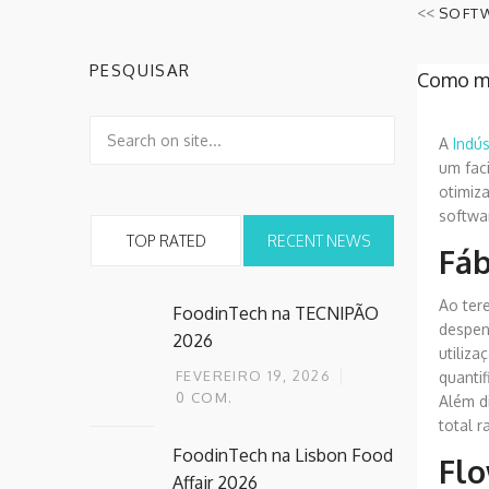
<<
SOFTW
PESQUISAR
Como me
A
Indús
um faci
otimiz
softwa
TOP RATED
RECENT NEWS
Fáb
Ao ter
FoodinTech na TECNIPÃO
despen
2026
utiliz
FEVEREIRO 19, 2026
quanti
0
COM.
Além d
total r
FoodinTech na Lisbon Food
Flo
Affair 2026