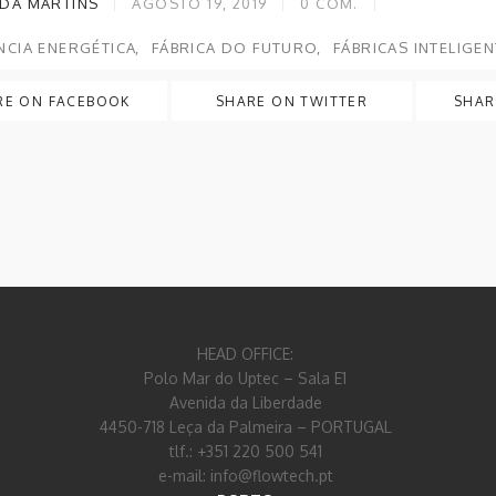
DA MARTINS
AGOSTO 19, 2019
0
COM.
ÊNCIA ENERGÉTICA
FÁBRICA DO FUTURO
FÁBRICAS INTELIGE
RE ON FACEBOOK
SHARE ON TWITTER
SHAR
HEAD OFFICE:
Polo Mar do Uptec – Sala E1
Avenida da Liberdade
4450-718 Leça da Palmeira – PORTUGAL
tlf.: +351 220 500 541
e-mail: info@flowtech.pt