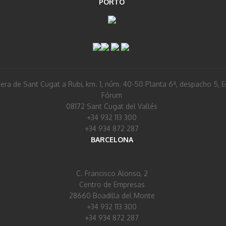
PORTO
era de Sant Cugat a Rubi, km. 1, núm. 40-50 Planta 6ª, despacho 5, Ed
Fórum
08172 Sant Cugat del Vallés
+34 932 113 300
+34 934 872 287
BARCELONA
C. Francisco Alonso, 2
Centro de Empresas
28660 Boadilla del Monte
+34 932 113 300
+34 934 872 287