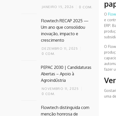
pap
JANEIRO 15, 2026
0
COM.
O
Flow
e cont
Flowtech RECAP 2025 —
ERP. B
Um ano que consolidou
produç
inovação, impacto e
subsid
crescimento
O Flow
DEZEMBRO 11, 2025
produç
0
COM.
capaci
automa
PEPAC 2030 | Candidaturas
fazer 
Abertas – Apoio à
Ver
Agroindústria
NOVEMBRO 11, 2025
Gostar
0
COM.
uma de
Flowtech distinguida com
menção honrosa de