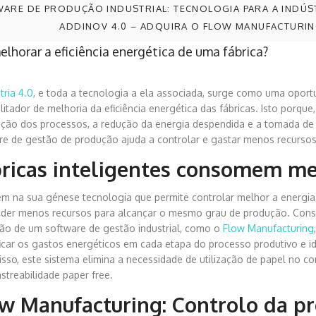
ARE DE PRODUÇÃO INDUSTRIAL: TECNOLOGIA PARA A INDÚST
ADDINOV 4.0 – ADQUIRA O FLOW MANUFACTURI
lhorar a eficiência energética de uma fábrica?
tria 4.0
, e toda a tecnologia a ela associada, surge como uma opo
litador de melhoria da eficiência energética das fábricas. Isto porque,
ação dos processos, a redução da energia despendida e a tomada de
re de gestão de produção ajuda a controlar e gastar menos recursos
ricas inteligentes consomem me
em na sua génese tecnologia que permite controlar melhor a energia 
der menos recursos para alcançar o mesmo grau de produção. Conse
ação de um software de gestão industrial, como o
Flow Manufacturing
ficar os gastos energéticos em cada etapa do processo produtivo e 
isso, este sistema elimina a necessidade de utilização de papel no c
astreabilidade paper free.
w Manufacturing: Controlo da p