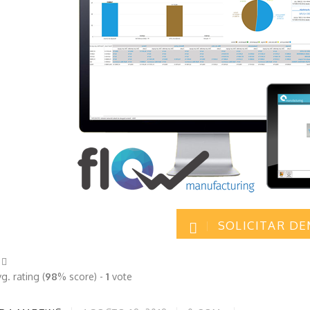
SOLICITAR D
g. rating (
98
% score) -
1
vote