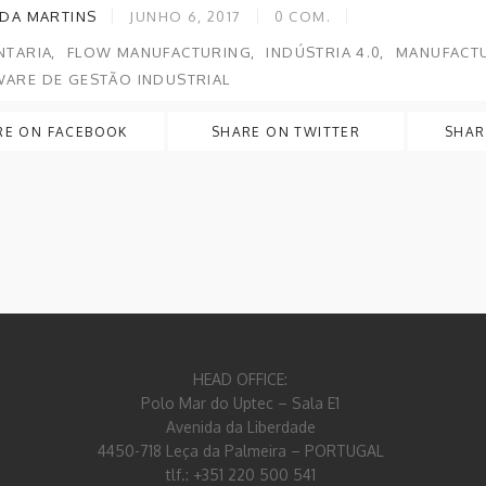
DA MARTINS
JUNHO 6, 2017
0
COM.
NTARIA
FLOW MANUFACTURING
INDÚSTRIA 4.0
MANUFACT
ARE DE GESTÃO INDUSTRIAL
RE ON FACEBOOK
SHARE ON TWITTER
SHAR
HEAD OFFICE:
Polo Mar do Uptec – Sala E1
Avenida da Liberdade
4450-718 Leça da Palmeira – PORTUGAL
tlf.: +351 220 500 541