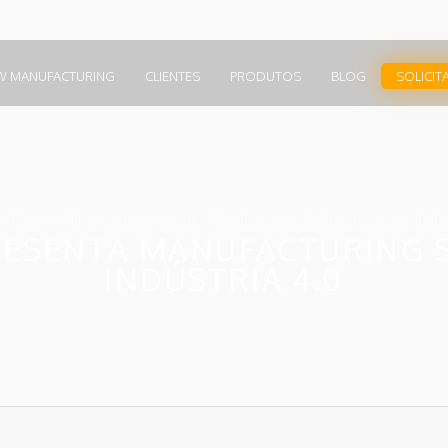
W MANUFACTURING
CLIENTES
PRODUTOS
BLOG
SOLICIT
Flow
Alimentaria apresenta Manufacturing Software para a Indúst
RESENTA MANUFACTURING 
INDÚSTRIA 4.0