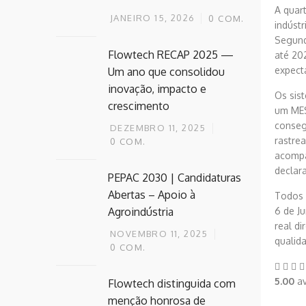
A quart
JANEIRO 15, 2026
0
COM.
indústr
Segund
Flowtech RECAP 2025 —
até 20
expecta
Um ano que consolidou
inovação, impacto e
Os sis
crescimento
um MES
conseg
DEZEMBRO 11, 2025
rastre
0
COM.
acompa
declar
PEPAC 2030 | Candidaturas
Abertas – Apoio à
Todos 
6 de J
Agroindústria
real d
NOVEMBRO 11, 2025
qualid
0
COM.
5.00
av
Flowtech distinguida com
menção honrosa de