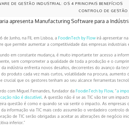
ARE DE GESTÃO INDUSTRIAL: OS 4 PRINCIPAIS BENEFÍCIOS
CONTROLO DE GESTÃO 
aria apresenta Manufacturing Software para a Indústri
6 de Junho, na FIL em Lisboa, a
FoodinTech by Flow
irá apresentar na
e que permite aumentar a competitividade das empresas industriais e e
ndo em constante mudança, é muito importante ter acesso a informa
mente, sem comprometer a qualidade de toda a produção e o cumprim
 da indústria enfrenta novos desafios, decorrentes do avanço da tecn
a do produto cada vez mais curtos, volatilidade na procura, aumento 
se crucial que os gestores tenham ao seu alcance ferramentas tecnol
rdo com Miguel Fernandes, fundador da
FoodinTech by Flow
, “
a impo
cação não é discutível
. A questão não é se as TIC vão ter um impacto
eira questão é como e quando se vai sentir o impacto. As empresas 
 da informação via TIC mais cedo assumirão o verdadeiro controlo 
oração de TIC serão obrigadas a aceitar as alterações de negócio in
tiva inferior.”