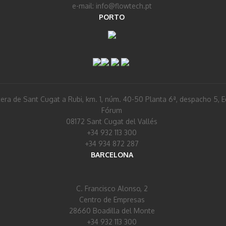
e-mail: info@flowtech.pt
PORTO
era de Sant Cugat a Rubi, km. 1, núm. 40-50 Planta 6ª, despacho 5, Ed
Fórum
08172 Sant Cugat del Vallés
+34 932 113 300
+34 934 872 287
BARCELONA
C. Francisco Alonso, 2
Centro de Empresas
28660 Boadilla del Monte
+34 932 113 300