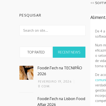
<<
SOFTW
PESQUISAR
Aliment
De 4 a 
softwar
Num mu
eficaz
TOP RATED
RECENT NEWS
o setor
de vid
torna-
FoodinTech na TECNIPÃO
2026
De aco
comuni
FEVEREIRO 19, 2026
verdad
0
COM.
gestão
incorp
FoodinTech na Lisbon Food
competi
Affair 2026