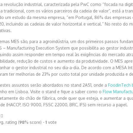
a revolução industrial, caracterizada pela PwC como “focada na digit
ia tradicional, com os vários parceiros da cadeia de valor”, está a tr
o um estudo da mesma empresa, “em Portugal, 86% das empresas esp
20, incluindo as cadeias de valor horizontal e vertical.” No resto d
tivas.
temas MES são, para a agroindústria, um dos primeiros passos fundam
 – Manufacturing Execution System que possibilita ao gestor industri
uindo assim responder em tempo real às exigências do mercado atr
abilidade, redução de custos e aumento da produtividade. O MES ap
nhar o gestor industrial no seu dia-a-dia. De acordo com a MESA In
aram ter melhorias de 23% por custo total por unidade produzida e
estes assuntos serão abordados no stand 2A51, onde a
FoodinTech 
unho em Lisboa. Visite o stand e fique a saber como o
Flow Manufactu
iretamente do chão de fábrica, onde quer que esteja, e aumentar a qu
ade (HACCP, ISO 9000, FSSC 22000, BRC, IFS) sem recurso a papel.
g. rating (
98
% score) -
1
vote