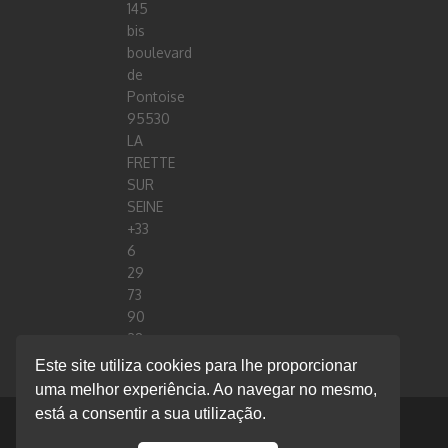
145
bis
boulevard
de
Pontoise
95530
LA
FRETTE
SUR
SEINE
+33
6
29
73
90
28
stephane.cesario@smartbigdatahub.com
Este site utiliza cookies para lhe proporcionar
FRANCE
uma melhor experiência. Ao navegar no mesmo,
está a consentir a sua utilização.
© 2020 Flow Technology