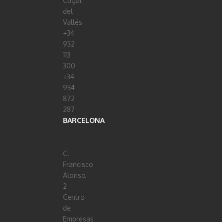
Cugat
del
Vallés
+34
932
113
300
+34
934
872
287
BARCELONA
C.
Francisco
Alonso,
2
Centro
de
Empresas