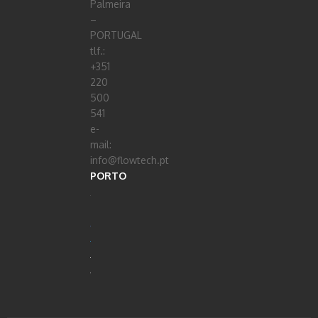
Palmeira
–
PORTUGAL
tlf.:
+351
220
500
541
e-
mail:
info@flowtech.pt
PORTO