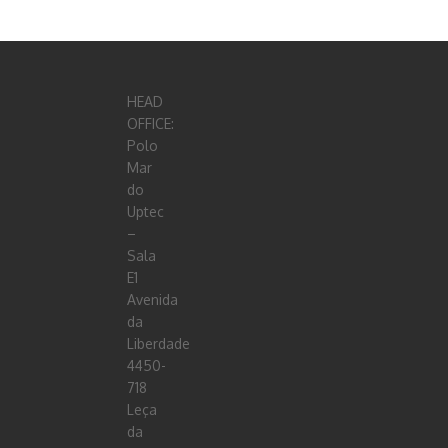
HEAD
OFFICE:
Polo
Mar
do
Uptec
–
Sala
E1
Avenida
da
Liberdade
4450-
718
Leça
da