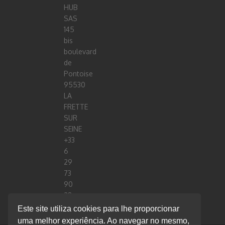
HUB
SAS
145
bis
boulevard
de
Pontoise
95530
LA
FRETTE
SUR
SEINE
+33
6
29
73
90
28
stephane.cesario@smartbigdatahub.com
Este site utiliza cookies para lhe proporcionar
FRANCE
uma melhor experiência. Ao navegar no mesmo,