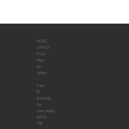
HEAD
OFFICE:
Polo
Mar
do
Uptec
–
Sala
E1
Avenida
da
Liberdade
4450-
718