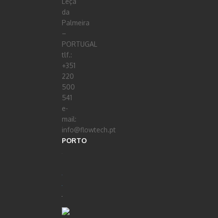
Leça
da
Palmeira
–
PORTUGAL
tlf.:
+351
220
500
541
e-
mail:
info@flowtech.pt
PORTO