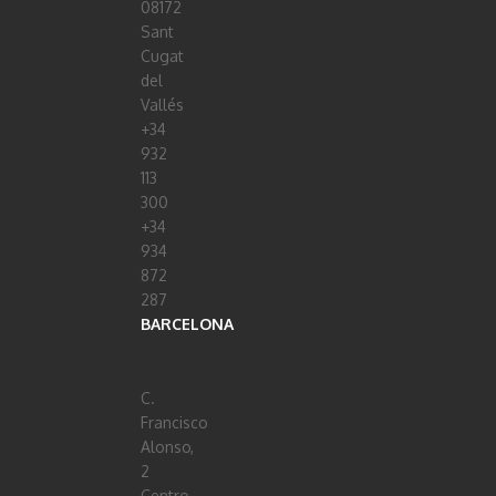
08172
Sant
Cugat
del
Vallés
+34
932
113
300
+34
934
872
287
BARCELONA
C.
Francisco
Alonso,
2
Centro