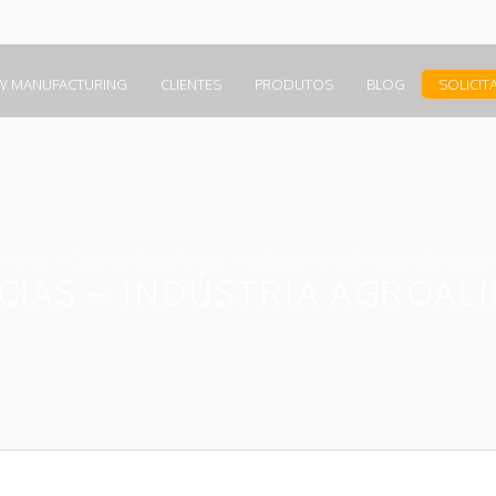
W MANUFACTURING
CLIENTES
PRODUTOS
BLOG
SOLICIT
Home
Ciclo de Conferências – Indústria Agroalimentar (Obrigado)
CIAS – INDÚSTRIA AGROAL