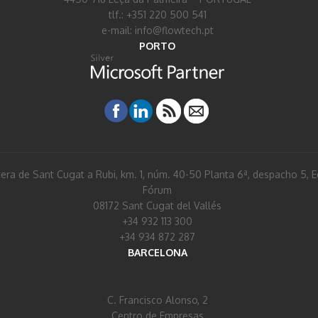
tlf.: +351 220 500 541
e-mail: info@flowtech.pt
PORTO
era de Sant Cugat a Rubi, km. 1, núm. 40-50 Planta 6ª, despacho 5, Ed
Fórum
08172 Sant Cugat del Vallés
+34 932 113 300
+34 934 872 287
BARCELONA
C. Francisco Alonso, 2
Centro de Empresas