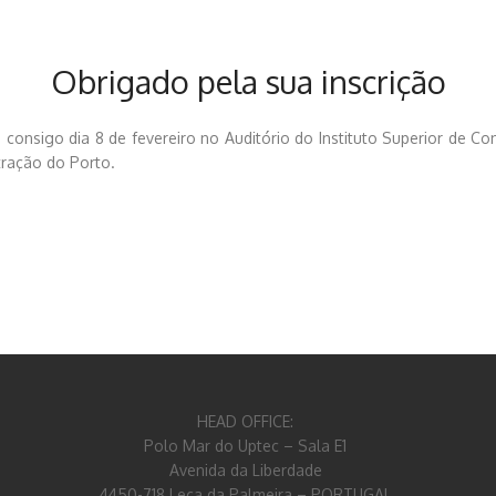
Obrigado pela sua inscrição
consigo dia 8 de fevereiro no Auditório do Instituto Superior de Con
tração do Porto.
HEAD OFFICE:
Polo Mar do Uptec – Sala E1
Avenida da Liberdade
4450-718 Leça da Palmeira – PORTUGAL