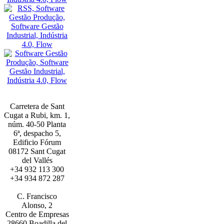
Carretera de Sant
Cugat a Rubi, km. 1,
núm. 40-50 Planta
6ª, despacho 5,
Edificio Fórum
08172 Sant Cugat
del Vallés
+34 932 113 300
+34 934 872 287
BARCELONA
C. Francisco
Alonso, 2
Centro de Empresas
28660 Boadilla del