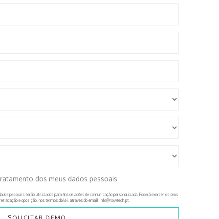
tratamento dos meus dados pessoais
ados pessoais serão utilizados para fins de ações de comunicação personalizada. Poderá exercer os seus
retificação e oposição, nos termos da lei, através do email info@flowtech.pt.
SOLICITAR DEMO