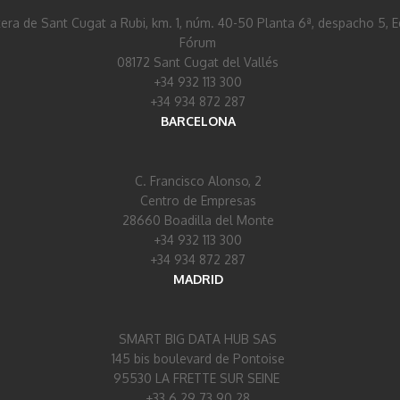
era de Sant Cugat a Rubi, km. 1, núm. 40-50 Planta 6ª, despacho 5, Ed
Fórum
08172 Sant Cugat del Vallés
+34 932 113 300
+34 934 872 287
BARCELONA
C. Francisco Alonso, 2
Centro de Empresas
28660 Boadilla del Monte
+34 932 113 300
+34 934 872 287
MADRID
SMART BIG DATA HUB SAS
145 bis boulevard de Pontoise
95530 LA FRETTE SUR SEINE
+33 6 29 73 90 28