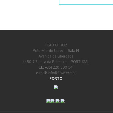
HEAD OFFICE:
Polo Mar do Uptec – Sala E1
Avenida da Liberdade
4450-718 Leça da Palmeira – PORTUGAL
tlf.: +351 220 500 541
e-mail: info@flowtech.pt
PORTO