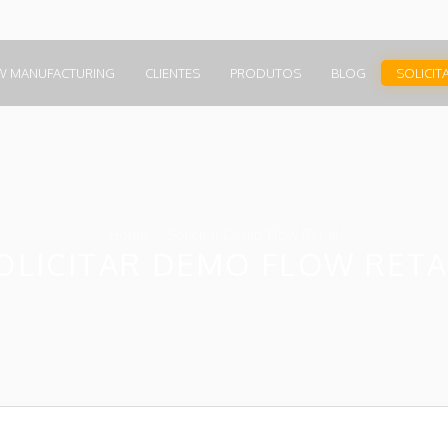
W MANUFACTURING
CLIENTES
PRODUTOS
BLOG
SOLICIT
Home
Solicitar Demo Flow Retail
OLICITAR DEMO FLOW RETA