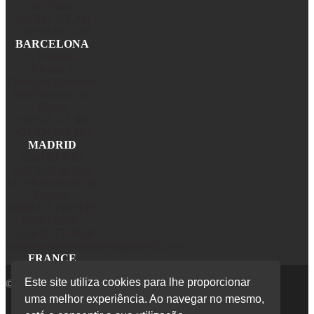
del Vallés
+34 932 113 300
+34 934 872 287
BARCELONA
C. Francisco
Alonso, 2
Centro de Empresas
28660 Boadilla del
Monte
+34 932 113 300
+34 934 872 287
MADRID
SMART BIG
DATA HUB SAS
145 bis boulevard de
Pontoise
95530 LA FRETTE
SUR SEINE
+33 6 29 73 90 28
stephane.cesario@smartbigdatahub.com
FRANCE
Este site utiliza cookies para lhe proporcionar
© 2020 Flow Technology
uma melhor experiência. Ao navegar no mesmo,
Sobre Nós