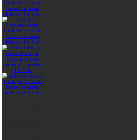
Carretera de Sant
Cugat a Rubi, km. 1,
núm. 40-50 Planta
6ª, despacho 5,
Edificio Fórum
08172 Sant Cugat