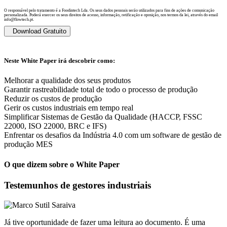
O responsável pelo tratamento é a Foodintech Lda. Os seus dados pessoais serão utilizados para fins de ações de comunicação
personalizada. Poderá exercer os seus direitos de acesso, informação, retificação e oposição, nos termos da lei, através do email
info@flowtech.pt.
Download Gratuito
Neste White Paper irá descobrir como:
Melhorar a qualidade dos seus produtos
Garantir rastreabilidade total de todo o processo de produção
Reduzir os custos de produção
Gerir os custos industriais em tempo real
Simplificar Sistemas de Gestão da Qualidade (HACCP, FSSC
22000, ISO 22000, BRC e IFS)
Enfrentar os desafios da Indústria 4.0 com um software de gestão de
produção MES
O que dizem sobre o White Paper
Testemunhos de gestores industriais
Já tive oportunidade de fazer uma leitura ao documento. É uma