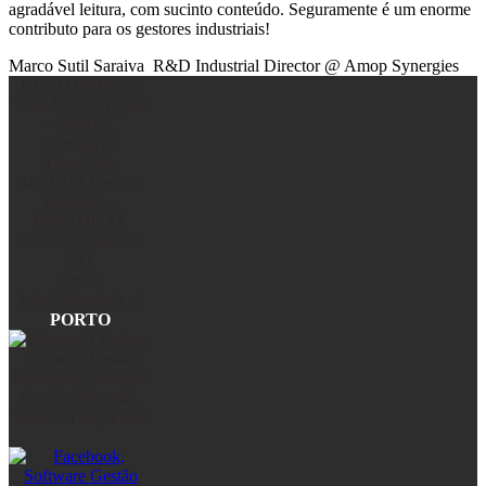
agradável leitura, com sucinto conteúdo. Seguramente é um enorme
contributo para os gestores industriais!
Marco Sutil Saraiva
R&D Industrial Director @ Amop Synergies
HEAD OFFICE:
Polo Mar do Uptec
– Sala E1
Avenida da
Liberdade
4450-718 Leça da
Palmeira –
PORTUGAL
tlf.: +351 220 500
541
e-mail:
info@flowtech.pt
PORTO