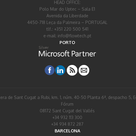
HEAD OFFICE:
Polo Mar do Uptec – Sala E1
Avenida da Liberdade
4450-718 Leça da Palmeira – PORTUGAL
tlf.: +351 220 500 541
e-mail: info@flowtech.pt
PORTO
era de Sant Cugat a Rubi, km. 1, núm. 40-50 Planta 6ª, despacho 5, Ed
Fórum
08172 Sant Cugat del Vallés
+34 932 113 300
+34 934 872 287
BARCELONA