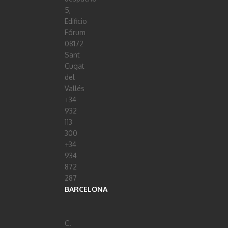
5,
Edificio
Fórum
08172
Sant
Cugat
del
Vallés
+34
932
113
300
+34
934
872
287
BARCELONA
C.