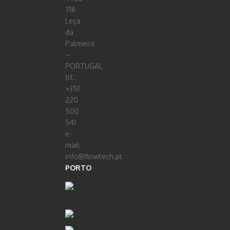
718
Leça
da
Palmeira
–
PORTUGAL
tlf.:
+351
220
500
541
e-
mail:
info@flowtech.pt
PORTO