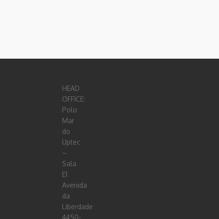
HEAD
OFFICE:
Polo
Mar
do
Uptec
–
Sala
E1
Avenida
da
Liberdade
4450-