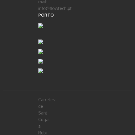
mail:
info@flowtech.pt
PORTO
Carretera
de
Sant
Cugat
a
Rubi,