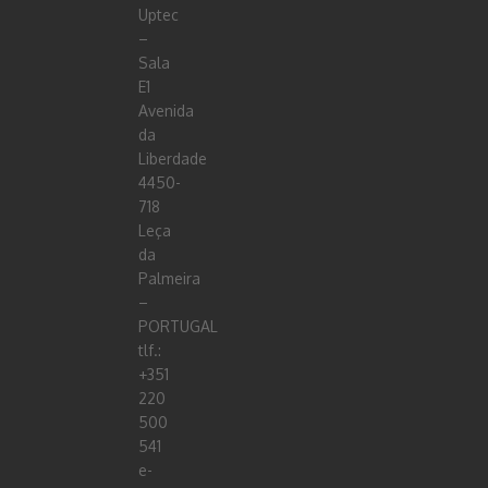
Uptec
–
Sala
E1
Avenida
da
Liberdade
4450-
718
Leça
da
Palmeira
–
PORTUGAL
tlf.:
+351
220
500
541
e-