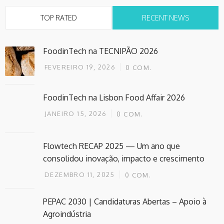
TOP RATED
RECENT NEWS
FoodinTech na TECNIPÃO 2026
FEVEREIRO 19, 2026
0
COM.
FoodinTech na Lisbon Food Affair 2026
JANEIRO 15, 2026
0
COM.
Flowtech RECAP 2025 — Um ano que
consolidou inovação, impacto e crescimento
DEZEMBRO 11, 2025
0
COM.
PEPAC 2030 | Candidaturas Abertas – Apoio à
Agroindústria