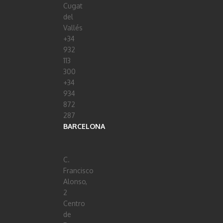
Cugat
del
Vallés
+34
932
113
300
+34
934
872
287
BARCELONA
C.
Francisco
Alonso,
2
Centro
de