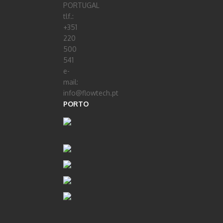
PORTUGAL
tlf.:
+351
220
500
541
e-
mail:
info@flowtech.pt
PORTO