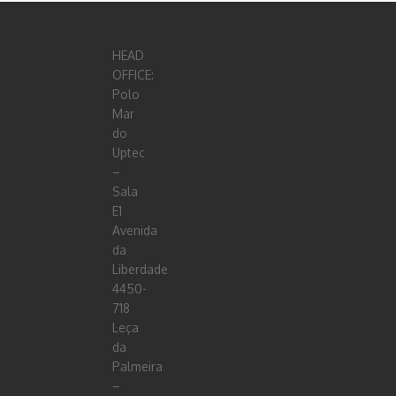
HEAD
OFFICE:
Polo
Mar
do
Uptec
–
Sala
E1
Avenida
da
Liberdade
4450-
718
Leça
da
Palmeira
–