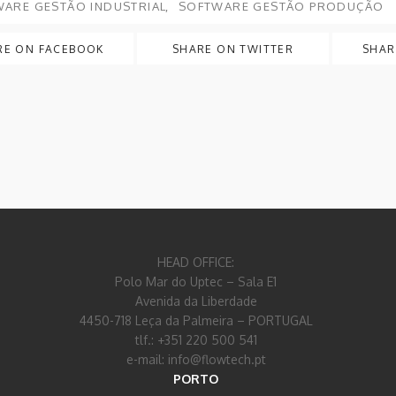
ARE GESTÃO INDUSTRIAL
SOFTWARE GESTÃO PRODUÇÃO
RE ON FACEBOOK
SHARE ON TWITTER
SHAR
HEAD OFFICE:
Polo Mar do Uptec – Sala E1
Avenida da Liberdade
4450-718 Leça da Palmeira – PORTUGAL
tlf.: +351 220 500 541
e-mail: info@flowtech.pt
PORTO