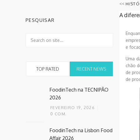
<<
HISTÓ
A difer
PESQUISAR
Enquan
empres
e foca
Uma da
chão de
TOP RATED
RECENT NEWS
de pro
de pro
FoodinTech na TECNIPÃO
2026
FEVEREIRO 19, 2026
0
COM.
FoodinTech na Lisbon Food
Affair 2026