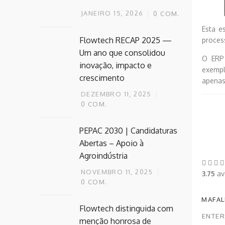
JANEIRO 15, 2026
0
COM.
Esta e
Flowtech RECAP 2025 —
proces
Um ano que consolidou
O ERP
inovação, impacto e
exempl
crescimento
apenas
DEZEMBRO 11, 2025
0
COM.
PEPAC 2030 | Candidaturas
Abertas – Apoio à
Agroindústria
NOVEMBRO 11, 2025
3.75
avg
0
COM.
MAFAL
Flowtech distinguida com
ENTER
menção honrosa de