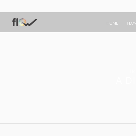
HOME
FLO
Ho
A D