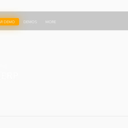
AR DEMO
DEMOS
MORE
ERP
 ERP