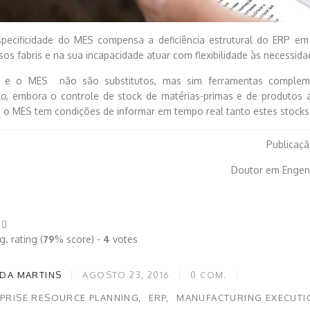
specificidade do MES compensa a deficiência estrutural do ERP 
sos fabris e na sua incapacidade atuar com flexibilidade às necessid
 e o MES não são substitutos, mas sim ferramentas compleme
o, embora o controle de stock de matérias-primas e de produtos
 o MES tem condições de informar em tempo real tanto estes stocks
Publicaçã
Doutor em Engenh
. rating (
79
% score) -
4
votes
DA MARTINS
AGOSTO 23, 2016
0
COM.
PRISE RESOURCE PLANNING
ERP
MANUFACTURING EXECUTI