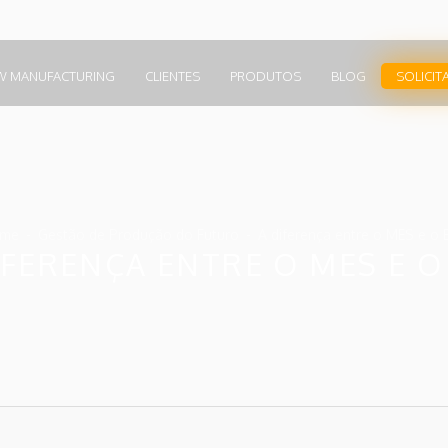
W MANUFACTURING
CLIENTES
PRODUTOS
BLOG
SOLICIT
me
Gestão de Produção do Futuro
A diferença entre o MES e o 
IFERENÇA ENTRE O MES E O