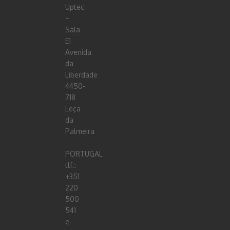
Uptec
–
Sala
E1
Avenida
da
Liberdade
4450-
718
Leça
da
Palmeira
–
PORTUGAL
tlf.:
+351
220
500
541
e-