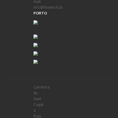
mail:
info@flowtech.pt
PORTO
Carretera
de
Sant
Cugat
a
Rubi,