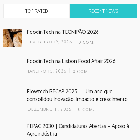
TOP RATED
RECENT NEWS
FoodinTech na TECNIPÃO 2026
FEVEREIRO 19, 2026
0
COM.
FoodinTech na Lisbon Food Affair 2026
JANEIRO 15, 2026
0
COM.
Flowtech RECAP 2025 — Um ano que
consolidou inovação, impacto e crescimento
DEZEMBRO 11, 2025
0
COM.
PEPAC 2030 | Candidaturas Abertas – Apoio à
Agroindústria