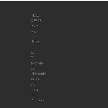
HEAD
OFFICE:
Polo
Mar
do
Uptec
–
Sala
E1
Avenida
da
Liberdade
4450-
718
Leça
da
Palmeira
–