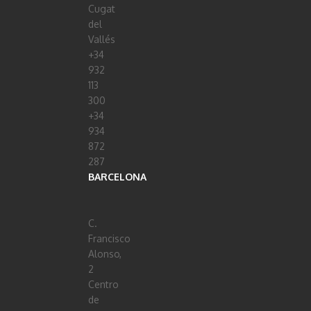
Cugat
del
Vallés
+34
932
113
300
+34
934
872
287
BARCELONA
C.
Francisco
Alonso,
2
Centro
de