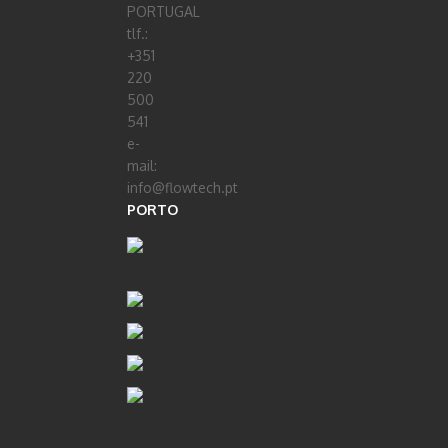
PORTUGAL
tlf.:
+351
220
500
541
e-
mail:
info@flowtech.pt
PORTO