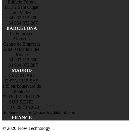
Edificio Fórum
08172 Sant Cugat
del Vallés
+34 932 113 300
+34 934 872 287
BARCELONA
C. Francisco
Alonso, 2
Centro de Empresas
28660 Boadilla del
Monte
+34 932 113 300
+34 934 872 287
MADRID
SMART BIG
DATA HUB SAS
145 bis boulevard de
Pontoise
95530 LA FRETTE
SUR SEINE
+33 6 29 73 90 28
stephane.cesario@smartbigdatahub.com
FRANCE
© 2020 Flow Technology