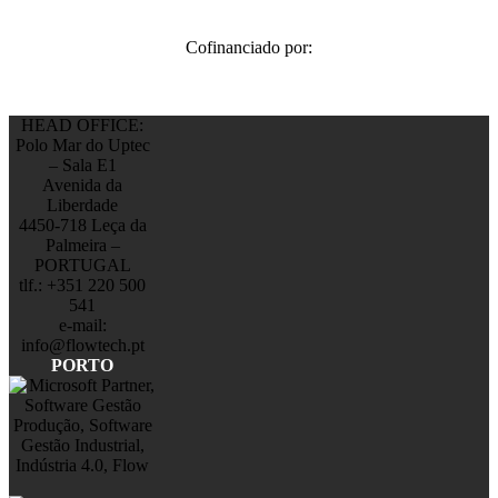
Cofinanciado por:
HEAD OFFICE:
Polo Mar do Uptec
– Sala E1
Avenida da
Liberdade
4450-718 Leça da
Palmeira –
PORTUGAL
tlf.: +351 220 500
541
e-mail:
info@flowtech.pt
PORTO