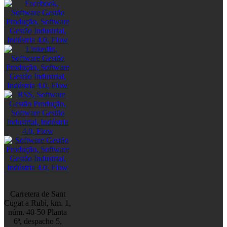
Carretera de Sant
Cugat a Rubi, km. 1,
núm. 40-50 Planta
6ª, despacho 5,