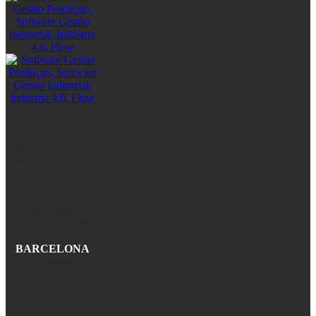
Carretera de Sant
Cugat a Rubi, km. 1,
núm. 40-50 Planta
6ª, despacho 5,
Edificio Fórum
08172 Sant Cugat
del Vallés
+34 932 113 300
+34 934 872 287
BARCELONA
C. Francisco
Alonso, 2
Centro de Empresas
28660 Boadilla del
Monte