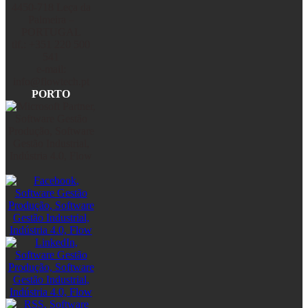
4450-718 Leça da
Palmeira –
PORTUGAL
tlf.: +351 220 500
541
e-mail:
info@flowtech.pt
PORTO