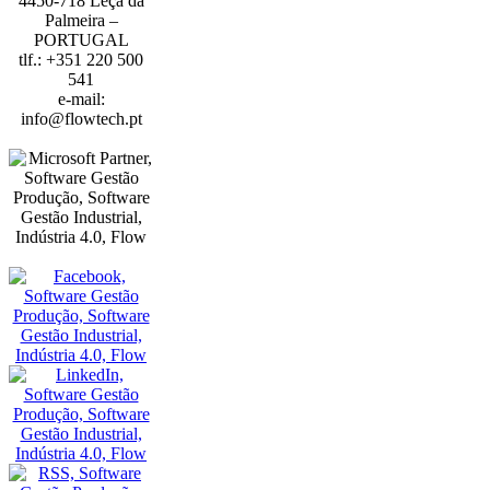
4450-718 Leça da
Palmeira –
PORTUGAL
tlf.: +351 220 500
541
e-mail:
info@flowtech.pt
PORTO